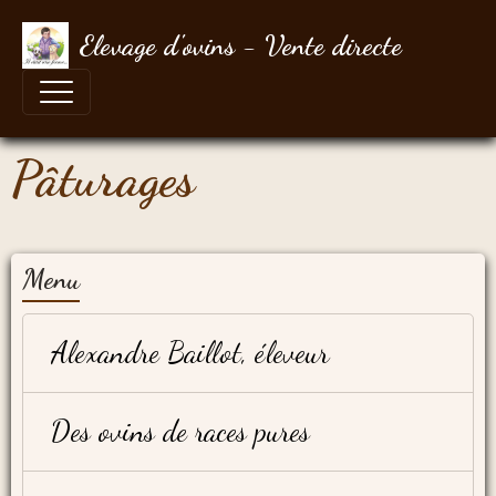
Elevage d'ovins - Vente directe
Pâturages
Menu
Alexandre Baillot, éleveur
Des ovins de races pures